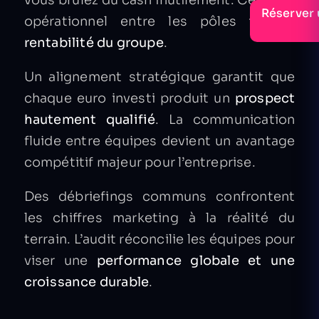
vous brûlez du cash inutilement. Ce fossé
Réserver 
opérationnel entre les pôles
tue la
rentabilité du groupe
.
Un alignement stratégique garantit que
chaque euro investi produit un
prospect
hautement qualifié
. La communication
fluide entre équipes devient un avantage
compétitif majeur pour l’entreprise.
Des débriefings communs confrontent
les chiffres marketing à la réalité du
terrain. L’audit réconcilie les équipes pour
viser une
performance globale et une
croissance durable
.