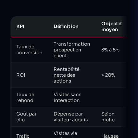
Objectif
KPI
Définition
I
moyen
Transformation
Taux de
prospect en
3% à 5%
C
conversion
client
Rentabilité
ROI
nette des
> 20%
Vi
actions
Taux de
Visites sans
M
rebond
interaction
Coût par
Dépense par
Selon
É
clic
visiteur acquis
niche
Visites via
Trafic
Hausse